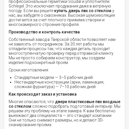
профессиональные герметики Soudal и уплотнители
Schlegel. Это исключает продувания даже в ветреную
погоду. Если вы решите
купить дверь пвх со стеклом
у
нас, вы забудете о сквозняках. Высокая шумоизоляция
достигается за счет плотного прижима створки и
многокамерного строения профиля.
Производство и контроль качества
Собственный завод в Тверской области позволяет нам
не зависеть от посредников. За 20 лет работы мы
отладили процессы так, что каждая деталь проходит
многоступенчатую проверку перед отправкой клиенту.
Мы не просто собираем конструктор, мы создаем
изделие под конкретный проем.
Сроки изготовления:
Стандартные модели — 3–5 рабочих дней.
Нестандартные конструкции (арки, ламинация,
сложная фурнитура) — 7–10 рабочих дней.
Как происходит заказ и установка
Многие опасаются, что
двери пластиковые пвх входные
со стеклом
сложно подобрать под готовый интерьер. Мы
решаем эту проблему на этапе замера. К вам бесплатно
выезжают два специалиста — это стандарт компании.
Они не только снимают размеры, но и делают 3D-
сканирование проема.