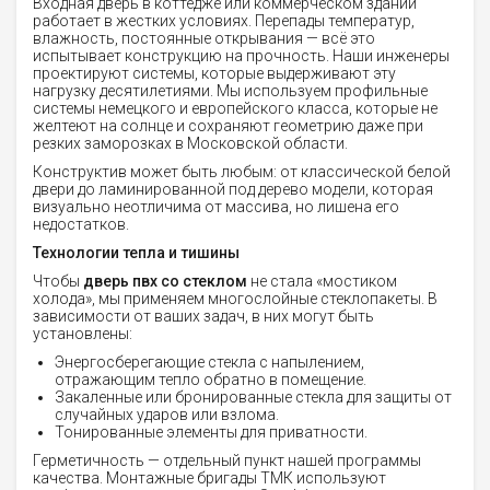
Входная дверь в коттедже или коммерческом здании
работает в жестких условиях. Перепады температур,
влажность, постоянные открывания — всё это
испытывает конструкцию на прочность. Наши инженеры
проектируют системы, которые выдерживают эту
нагрузку десятилетиями. Мы используем профильные
системы немецкого и европейского класса, которые не
желтеют на солнце и сохраняют геометрию даже при
резких заморозках в Московской области.
Конструктив может быть любым: от классической белой
двери до ламинированной под дерево модели, которая
визуально неотличима от массива, но лишена его
недостатков.
Технологии тепла и тишины
Чтобы
дверь пвх со стеклом
не стала «мостиком
холода», мы применяем многослойные стеклопакеты. В
зависимости от ваших задач, в них могут быть
установлены:
Энергосберегающие стекла с напылением,
отражающим тепло обратно в помещение.
Закаленные или бронированные стекла для защиты от
случайных ударов или взлома.
Тонированные элементы для приватности.
Герметичность — отдельный пункт нашей программы
качества. Монтажные бригады ТМК используют